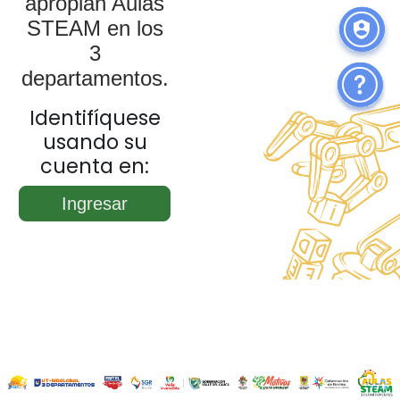
apropian Aulas
STEAM en los
3
departamentos.
Identifíquese
usando su
cuenta en:
Ingresar
Tooltip on top